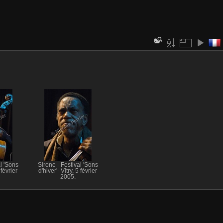
l 'Sons
Sirone - Festival 'Sons
 février
d'hiver'- Vitry, 5 février
2005.