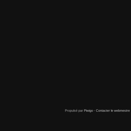
Propulsé par
Piwigo
-
Contacter le webmestre