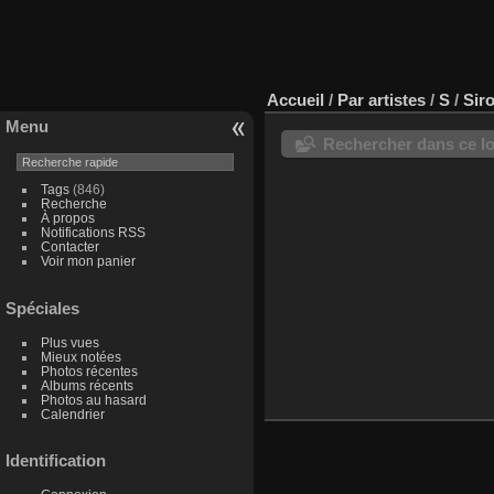
Accueil
/
Par artistes
/
S
/
Sir
Menu
Rechercher dans ce lo
Tags
(846)
Recherche
À propos
Notifications RSS
Contacter
Voir mon panier
Spéciales
Plus vues
Mieux notées
Photos récentes
Albums récents
Photos au hasard
Calendrier
Identification