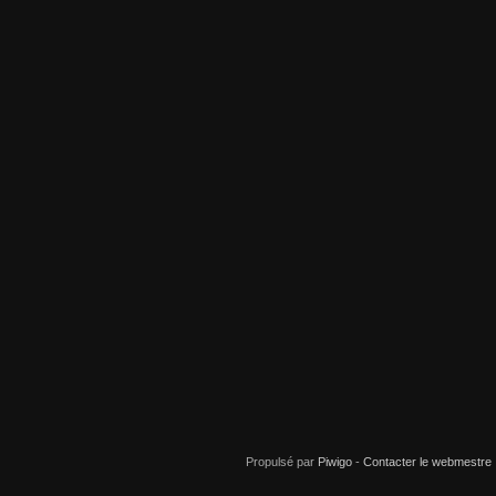
Propulsé par
Piwigo
-
Contacter le webmestre