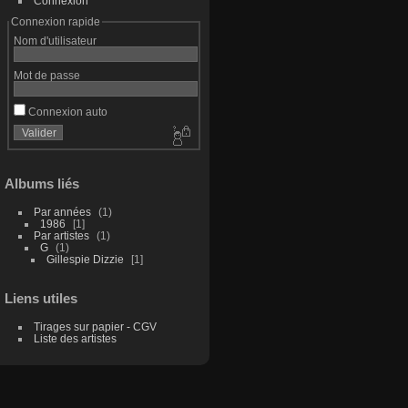
Connexion
Connexion rapide
Nom d'utilisateur
Mot de passe
Connexion auto
Albums liés
Par années
1
1986
1
Par artistes
1
G
1
Gillespie Dizzie
1
Liens utiles
Tirages sur papier - CGV
Liste des artistes