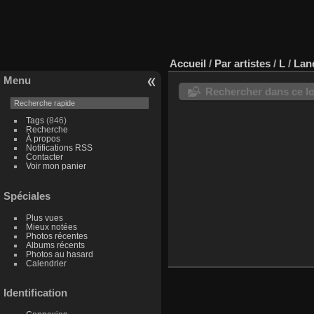
Accueil
/
Par artistes
/
L
/
Lan
Menu
Rechercher dans ce lo
Tags
(846)
Recherche
À propos
Notifications RSS
Contacter
Voir mon panier
Spéciales
Plus vues
Mieux notées
Photos récentes
Albums récents
Photos au hasard
Calendrier
Identification