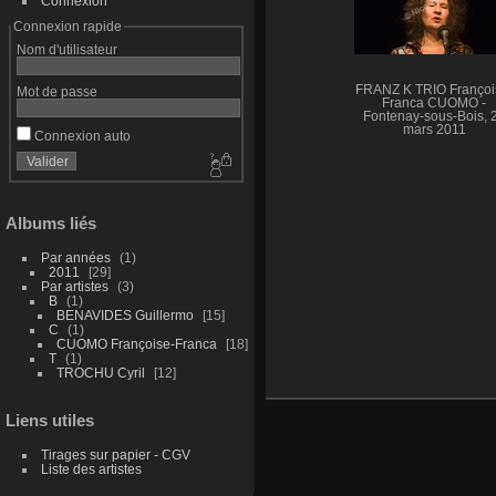
Connexion
Connexion rapide
Nom d'utilisateur
FRANZ K TRIO Françoi
Mot de passe
Franca CUOMO -
Fontenay-sous-Bois, 
mars 2011
Connexion auto
Albums liés
Par années
1
2011
29
Par artistes
3
B
1
BENAVIDES Guillermo
15
C
1
CUOMO Françoise-Franca
18
T
1
TROCHU Cyril
12
Liens utiles
Tirages sur papier - CGV
Liste des artistes