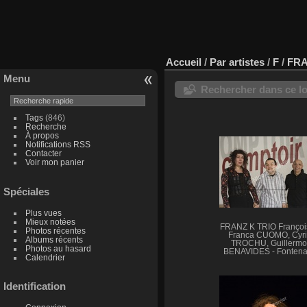
Accueil
/
Par artistes
/
F
/
FRA
Menu
Rechercher dans ce lo
Tags
(846)
Recherche
À propos
Notifications RSS
Contacter
Voir mon panier
Spéciales
Plus vues
Mieux notées
FRANZ K TRIO Françoi
Photos récentes
Franca CUOMO, Cyri
Albums récents
TROCHU, Guillermo
Photos au hasard
BENAVIDES - Fontena
Calendrier
sous-Bois, 20 mars 20
Identification