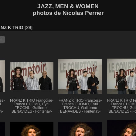
JAZZ, MEN & WOMEN
photos de Nicolas Perrier
NZ K TRIO
29
t
se-
FRANZ K TRIO Françoise-
FRANZ K TRIO Françoise-
FRANZ K TRIO Fr
l
Franca CUOMO, Cyril
Franca CUOMO, Cyril
Franca CUOMO,
TROCHU, Guillermo
TROCHU, Guillermo
TROCHU, Guil
y-
BENAVIDES - Fontenay-
BENAVIDES - Fontenay-
BENAVIDES - Fo
11
sous-Bois, 20 mars 2011
sous-Bois, 20 mars 2011
sous-Bois, 20 m