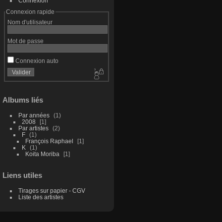
Connexion
Connexion rapide
Nom d'utilisateur
Mot de passe
Connexion auto
Albums liés
Par années
1
2008
1
Par artistes
2
F
1
François Raphael
1
K
1
Koita Moriba
1
Liens utiles
Tirages sur papier - CGV
Liste des artistes