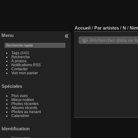
Accueil
/
Par artistes
/
N
/
Nim
Menu
Rechercher dans ce lo
Tags
(846)
Recherche
À propos
Notifications RSS
Contacter
Voir mon panier
Spéciales
Plus vues
Mieux notées
Photos récentes
Albums récents
Photos au hasard
Calendrier
Identification