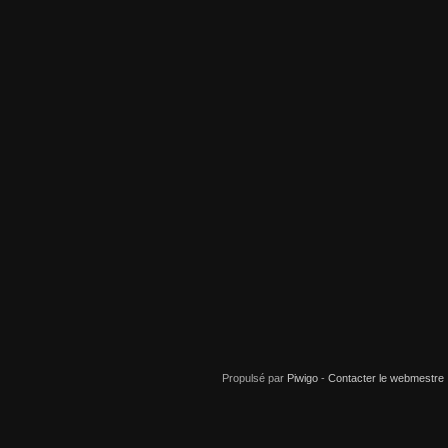
Propulsé par
Piwigo
-
Contacter le webmestre