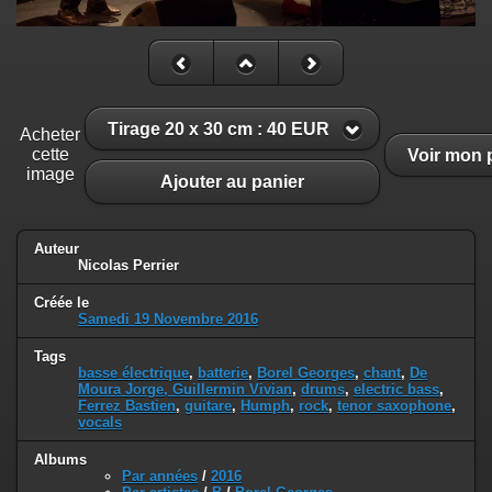
Tirage 20 x 30 cm : 40 EUR
Acheter
cette
Voir mon 
image
Ajouter au panier
Auteur
Nicolas Perrier
Créée le
Samedi 19 Novembre 2016
Tags
basse électrique
,
batterie
,
Borel Georges
,
chant
,
De
Moura Jorge, Guillermin Vivian
,
drums
,
electric bass
,
Ferrez Bastien
,
guitare
,
Humph
,
rock
,
tenor saxophone
,
vocals
Albums
Par années
/
2016