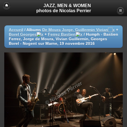
JAZZ, MEN & WOMEN
photos de Nicolas Perrier
Accueil
/ Albums
De Moura Jorge, Guillermin Vivian
+
Borel Georges
+
Ferrez Bastien
/
Humph - Bastien
Ferrez, Jorge de Moura, Vivian Guillermin, Georges
Borel - Nogent sur Marne, 19 novembre 2016