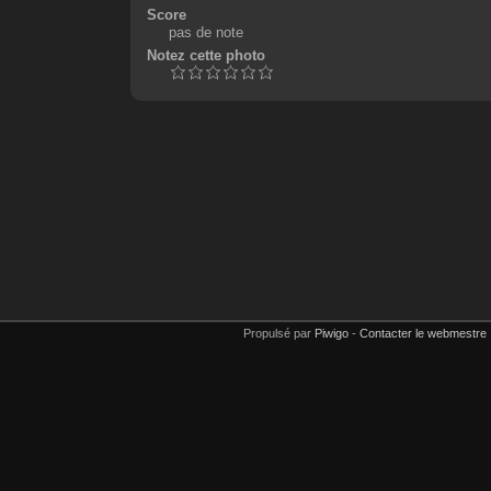
Score
pas de note
Notez cette photo
Propulsé par
Piwigo
-
Contacter le webmestre