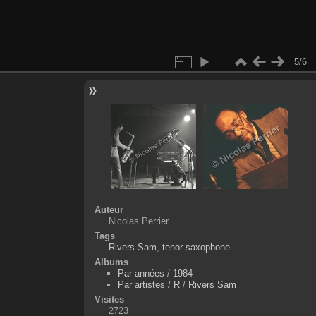
5/6
Auteur
Nicolas Perrier
Tags
Rivers Sam
,
tenor saxophone
Albums
Par années
/
1984
Par artistes
/
R
/
Rivers Sam
Visites
2723