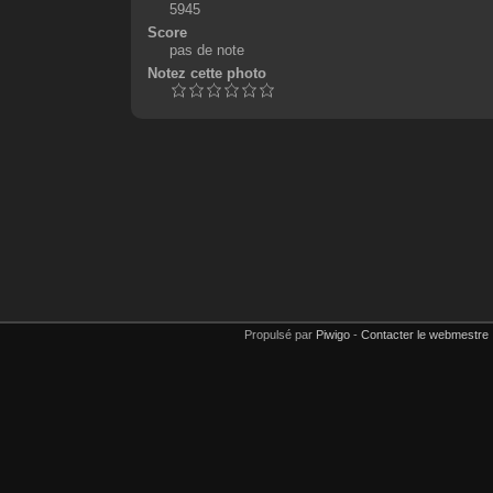
5945
Score
pas de note
Notez cette photo
Propulsé par
Piwigo
-
Contacter le webmestre