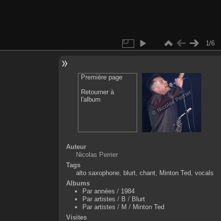
1/6
Première page
Retourner à
l'album
Auteur
Nicolas Perrier
Tags
alto saxophone
,
blurt
,
chant
,
Minton Ted
,
vocals
Albums
Par années
/
1984
Par artistes
/
B
/
Blurt
Par artistes
/
M
/
Minton Ted
Visites