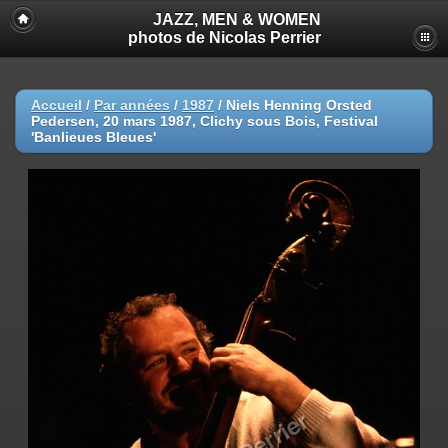
JAZZ, MEN & WOMEN
photos de Nicolas Perrier
Accueil
/
Par années
/
1987
/
Niels Henning Orsted
Pedersen, 20 mars 1987, Clichy sous Bois, Festival
'Banlieues Bleues'