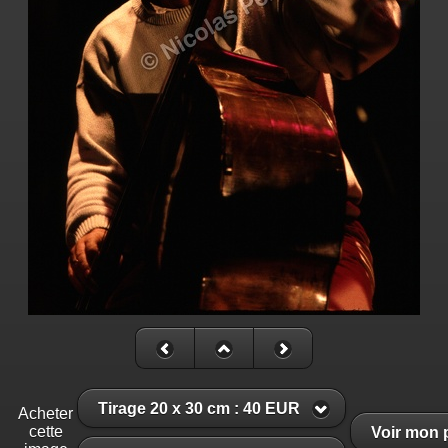
Tirage 20 x 30 cm : 40 EUR
Acheter
cette
Voir mon 