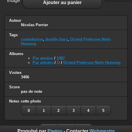
image
Ajouter au panier
Auteur
Nicolas Perrier
Tags
contrebasse
,
double bass
,
Orsted Pedersen Niels
Henning
Albums
Par années
/
1987
Par artistes
/
O
/
Orsted Pedersen Niels Henning
Visites
3406
Score
pas de note
Notez cette photo
0
1
2
3
4
5
Propulsé par
Piwigo
- Contacter
Webmestre