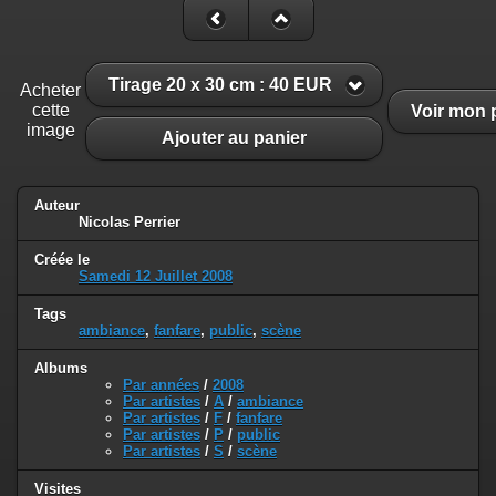
Tirage 20 x 30 cm : 40 EUR
Acheter
cette
Voir mon 
image
Ajouter au panier
Auteur
Nicolas Perrier
Créée le
Samedi 12 Juillet 2008
Tags
ambiance
,
fanfare
,
public
,
scène
Albums
Par années
/
2008
Par artistes
/
A
/
ambiance
Par artistes
/
F
/
fanfare
Par artistes
/
P
/
public
Par artistes
/
S
/
scène
Visites