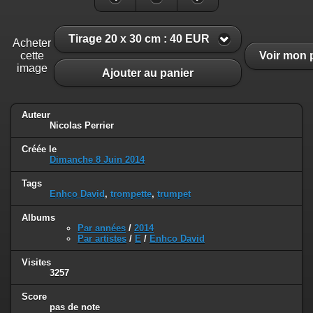
Tirage 20 x 30 cm : 40 EUR
Acheter
cette
Voir mon 
image
Ajouter au panier
Auteur
Nicolas Perrier
Créée le
Dimanche 8 Juin 2014
Tags
Enhco David
,
trompette
,
trumpet
Albums
Par années
/
2014
Par artistes
/
E
/
Enhco David
Visites
3257
Score
pas de note