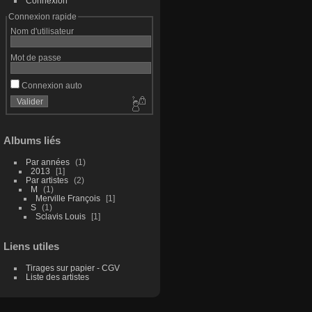
Connexion
Connexion rapide
Nom d'utilisateur
Mot de passe
Connexion auto
Albums liés
Par années
1
2013
1
Par artistes
2
M
1
Merville François
1
S
1
Sclavis Louis
1
Liens utiles
Tirages sur papier - CGV
Liste des artistes