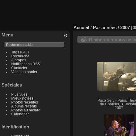
Accueil
/
Par années
/
2007
3
Menu
Rechercher dans ce lo
Tags
(846)
Recherche
À propos
Notifications RSS
Contacter
Voir mon panier
Spéciales
Plus vues
Mieux notées
Paco Séry - Paris, Théâ
Photos récentes
du Chatelet, 31 octob
Albums récents
2007
Photos au hasard
Calendrier
Identification