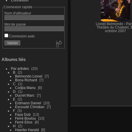
Connexion
Connexion rapide
Nom d'utilisateur
Lionel Belmondo - Pari
Mot de passe
Théâtre du Chatelet, 
octobre 2007
Connexion auto
Albums liés
Par artistes
20
B
2
Belmondo Lionel
7
Bona Richard
7
C
1
Codjia Manu
8
D
1
Ducret Marc
7
E
2
Erdmann Daniel
10
Escoudé Christian
7
F
3
Faya Dub
13
Ferré Boulou
10
Ferré Elios
8
H
2
Haerter Harald
8