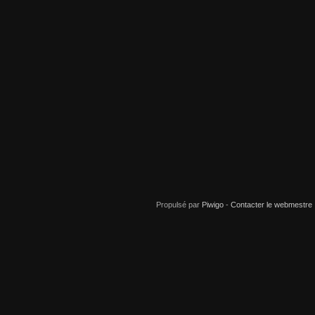
Propulsé par
Piwigo
-
Contacter le webmestre